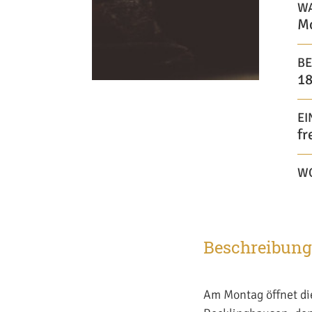
W
Mo
BE
18
EI
fr
W
Beschreibung
Am Montag öffnet die