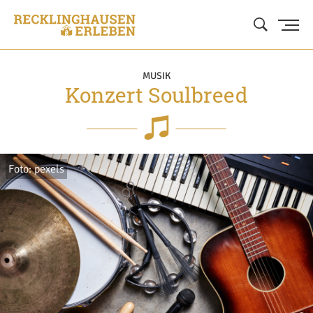
MUSIK
Konzert Soulbreed
Foto: pexels