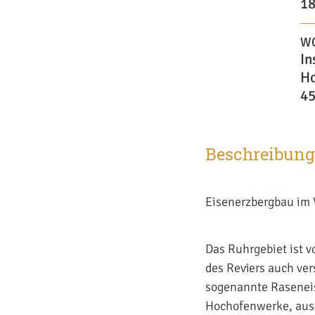
18
W
In
Ho
45
Beschreibung
Eisenerzbergbau im 
Das Ruhrgebiet ist v
des Reviers auch ver
sogenannte Raseneis
Hochofenwerke, aus 