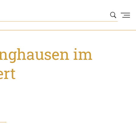
inghausen im
ert