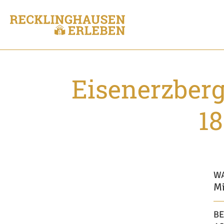
Eisenerzber
18
W
Mi
BE