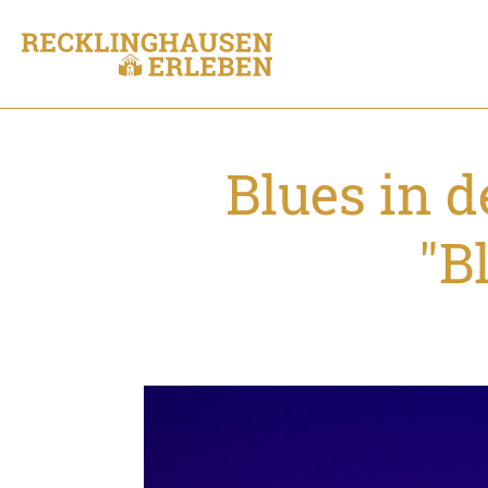
Blues in d
"B