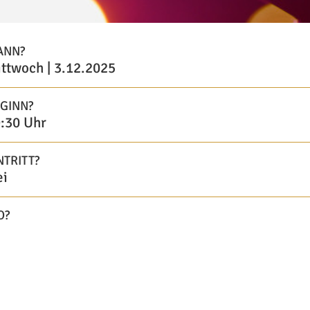
ANN?
ttwoch | 3.12.2025
GINN?
:30 Uhr
NTRITT?
ei
O?