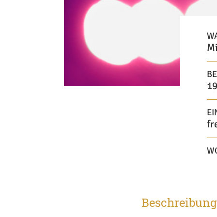
W
Mi
BE
19
EI
fr
W
Beschreibung