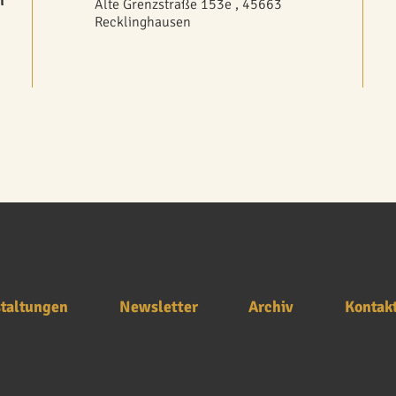
n
Alte Grenzstraße 153e , 45663
Recklinghausen
taltungen
Newsletter
Archiv
Kontak