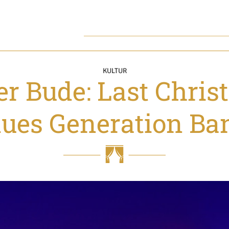
KULTUR
er Bude: Last Christ
lues Generation Ba