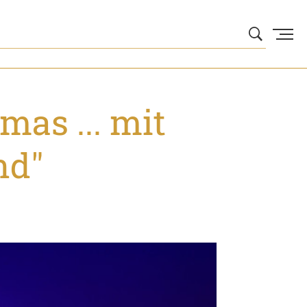
mas ... mit
nd"