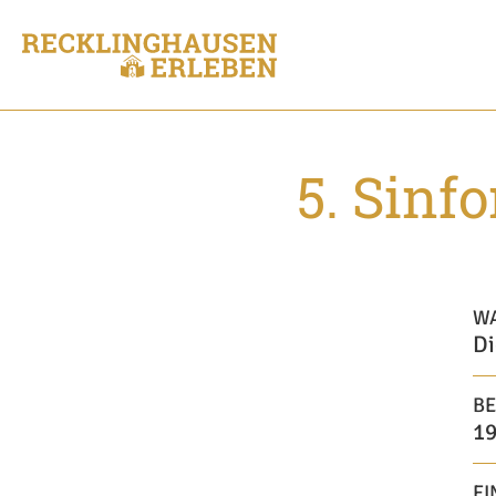
5. Sinf
W
Di
BE
19
EI