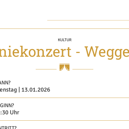
KULTUR
oniekonzert - Wegg
ANN?
enstag | 13.01.2026
GINN?
:30 Uhr
NTRITT?