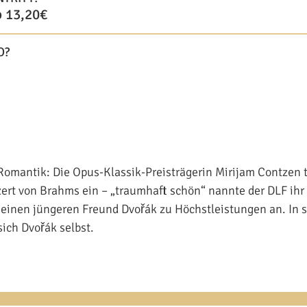
 13,20€
O?
Romantik: Die Opus-Klassik-Preisträgerin Mirijam Contzen 
ert von Brahms ein – „traumhaft schön“ nannte der DLF ihr
seinen jüngeren Freund Dvořák zu Höchstleistungen an. In 
sich Dvořák selbst.