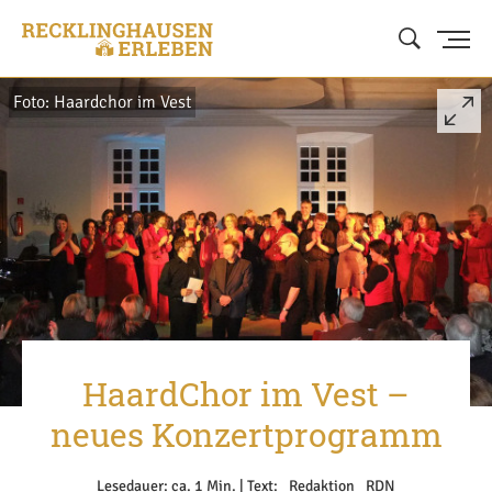
Foto: Haardchor im Vest
HaardChor im Vest –
neues Konzertprogramm
Lesedauer: ca. 1 Min. | Text: _Redaktion _RDN