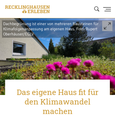
Dachbegrünung ist einer von mehreren Bausteinen für
Klimafolgenanpassung am eigenen Haus. Foto: Rupert
Oberhäuser/EGLV
Das eigene Haus fit für
den Klimawandel
machen