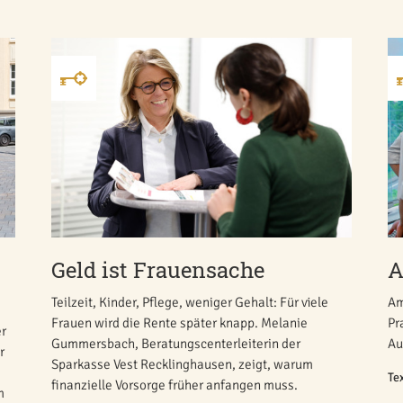
-
Geld ist Frauensache
A
Teilzeit, Kinder, Pflege, weniger Gehalt: Für viele
Am
Frauen wird die Rente später knapp. Melanie
Pr
er
Gummersbach, Beratungscenterleiterin der
Au
r
Sparkasse Vest Recklinghausen, zeigt, warum
Te
finanzielle Vorsorge früher anfangen muss.
m