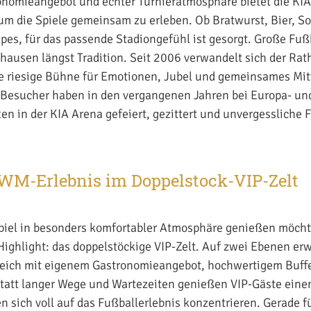
ronomieangebot und echter Turnieratmosphäre bietet die KIA
 um die Spiele gemeinsam zu erleben. Ob Bratwurst, Bier, So
êpes, für das passende Stadiongefühl ist gesorgt. Große Fuß
hausen längst Tradition. Seit 2006 verwandelt sich der Rat
e riesige Bühne für Emotionen, Jubel und gemeinsames Mit
Besucher haben in den vergangenen Jahren bei Europa- un
en in der KIA Arena gefeiert, gezittert und unvergesslich
WM-Erlebnis im Doppelstock-VIP-Zelt
 Spiel in besonders komfortabler Atmosphäre genießen möchte
Highlight: das doppelstöckige VIP-Zelt. Auf zwei Ebenen erw
reich mit eigenem Gastronomieangebot, hochwertigem Buffe
tatt langer Wege und Wartezeiten genießen VIP-Gäste eine
n sich voll auf das Fußballerlebnis konzentrieren. Gerade 