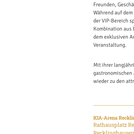
Freunden, Geschä
Während auf dem R
der VIP-Bereich s
Kombination aus b
dem exklusiven Am
Veranstaltung.
Mit ihrer langjäh
gastronomischen 
wieder zu den att
KIA-Arena Reckl
Rathausplatz R
Recklinghause