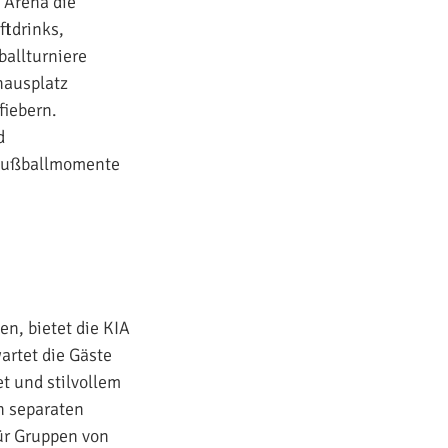
 Arena die
ftdrinks,
ballturniere
hausplatz
fiebern.
d
e Fußballmomente
n, bietet die KIA
artet die Gäste
t und stilvollem
n separaten
für Gruppen von