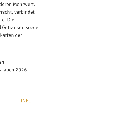
nderen Mehrwert.
rscht, verbindet
re. Die
d Getränken sowie
karten der
en
na auch 2026
INFO